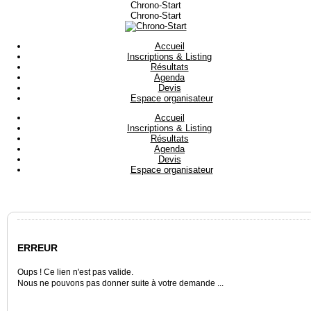
Aller
Chrono-Start
au
Chrono-Start
contenu
Accueil
Inscriptions & Listing
Résultats
Agenda
Devis
Espace organisateur
Facebook
Instagram
E-
Accueil
Chrono-
Chrono-
mail
Inscriptions & Listing
Start
Start
Chrono-
Résultats
Start
Agenda
Devis
Espace organisateur
ERREUR
Oups ! Ce lien n'est pas valide.
Nous ne pouvons pas donner suite à votre demande ...