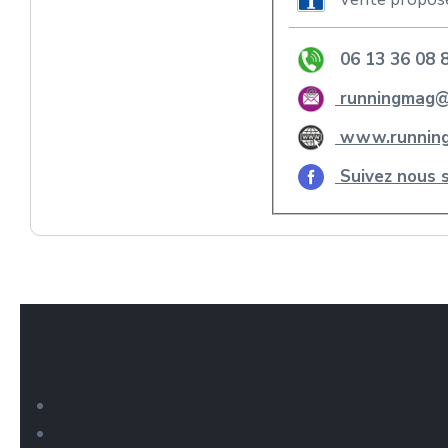
06 13 36 08 
runningmag@s
www.running
Suivez nous 