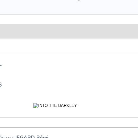
*
6
ée par
JEGARD Rémi